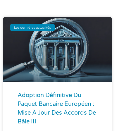
Les dernières actualités
Adoption Définitive Du
Paquet Bancaire Européen :
Mise À Jour Des Accords De
Bâle III