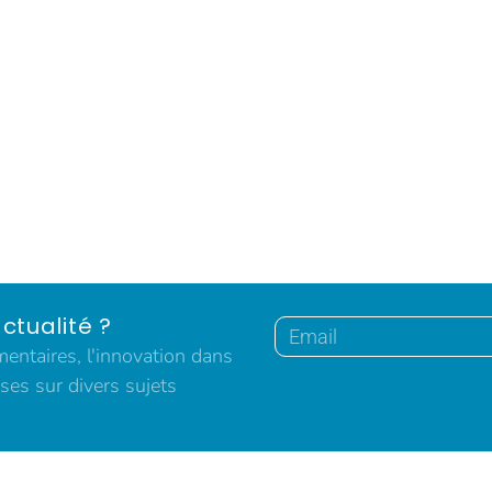
ctualité ?
ntaires, l'innovation dans
ses sur divers sujets