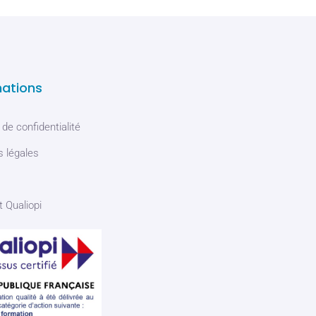
mations
 de confidentialité
 légales
t Qualiopi