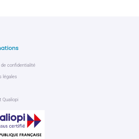
mations
 de confidentialité
 légales
t Qualiopi