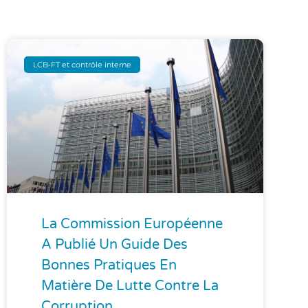
LCB-FT et contrôle interne
La Commission Européenne
A Publié Un Guide Des
Bonnes Pratiques En
Matière De Lutte Contre La
Corruption