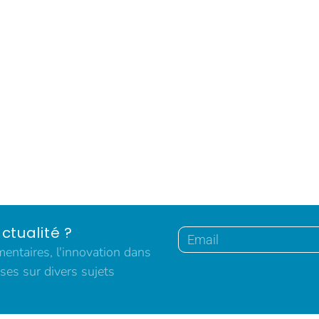
ctualité ?
ntaires, l'innovation dans
ses sur divers sujets