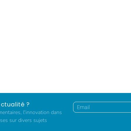
ctualité ?
ntaires, l'innovation dans
ses sur divers sujets