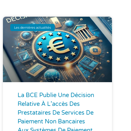
Les dernières actualités
La BCE Publie Une Décision
Relative À L’accès Des
Prestataires De Services De
Paiement Non Bancaires
Aux Systèmes De Paiement