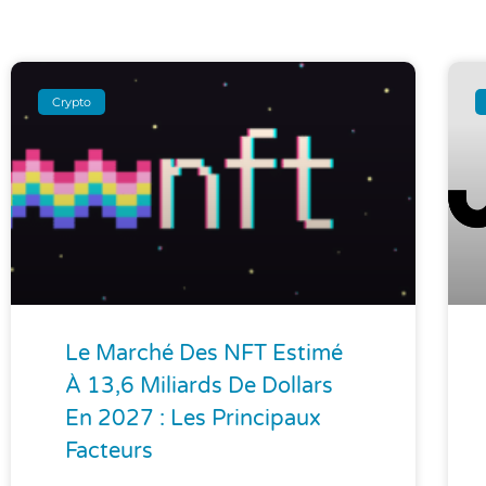
Crypto
Le Marché Des NFT Estimé
À 13,6 Miliards De Dollars
En 2027 : Les Principaux
Facteurs