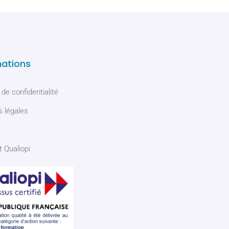
mations
 de confidentialité
 légales
t Qualiopi