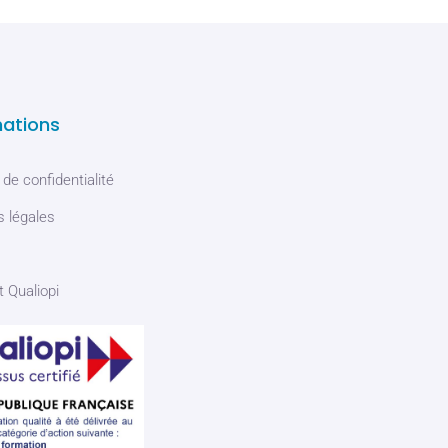
mations
 de confidentialité
 légales
t Qualiopi