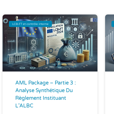
LCB-FT et contrôle interne
AML Package – Partie 3 :
Analyse Synthétique Du
Règlement Instituant
L’ALBC