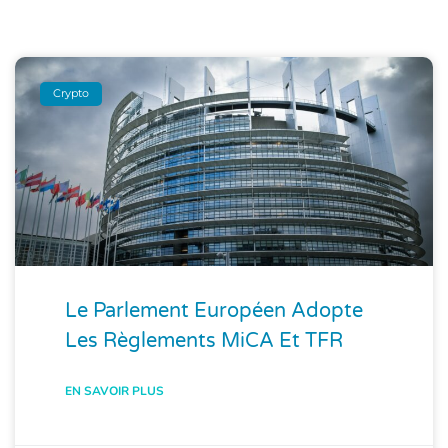
Crypto
Le Parlement Européen Adopte
Les Règlements MiCA Et TFR
EN SAVOIR PLUS