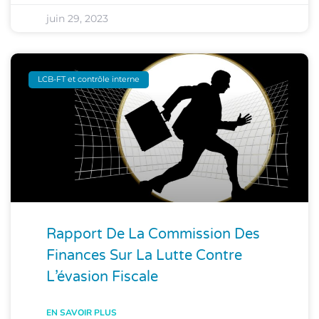
juin 29, 2023
LCB-FT et contrôle interne
Rapport De La Commission Des
Finances Sur La Lutte Contre
L’évasion Fiscale
EN SAVOIR PLUS