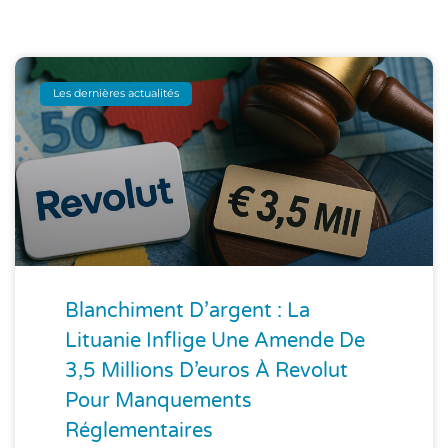
Les dernières actualités
Blanchiment D’argent : La
Lituanie Inflige Une Amende De
3,5 Millions D’euros À Revolut
Pour Manquements
Réglementaires