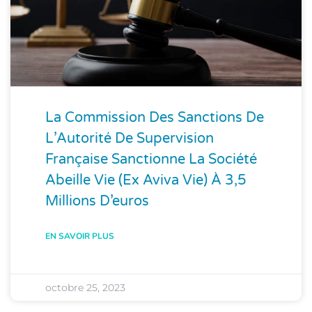
La Commission Des Sanctions De
L’Autorité De Supervision
Française Sanctionne La Société
Abeille Vie (ex Aviva Vie) À 3,5
Millions D’euros
EN SAVOIR PLUS
octobre 25, 2023