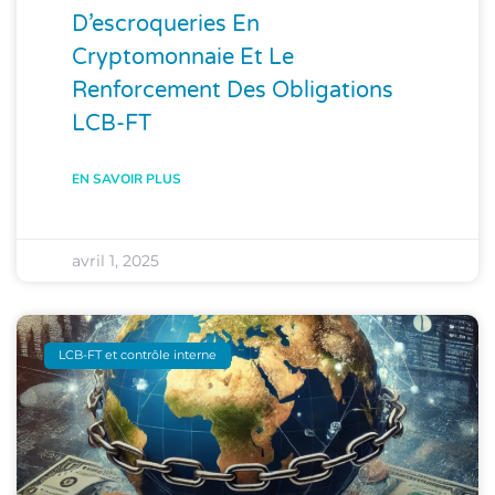
D’escroqueries En
Cryptomonnaie Et Le
Renforcement Des Obligations
LCB-FT
EN SAVOIR PLUS
avril 1, 2025
LCB-FT et contrôle interne