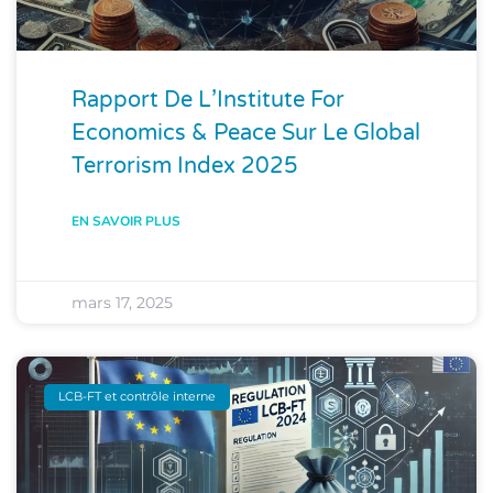
Rapport De L’Institute For
Economics & Peace Sur Le Global
Terrorism Index 2025
EN SAVOIR PLUS
mars 17, 2025
LCB-FT et contrôle interne