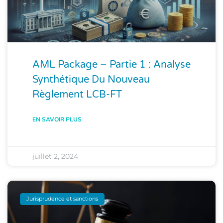
AML Package – Partie 1 : Analyse
Synthétique Du Nouveau
Règlement LCB-FT
EN SAVOIR PLUS
juillet 2, 2024
Jurisprudence et sanctions