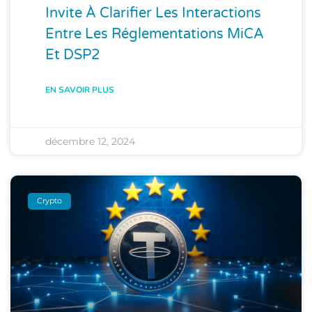
Invite À Clarifier Les Interactions
Entre Les Réglementations MiCA
Et DSP2
EN SAVOIR PLUS
décembre 12, 2024
Crypto