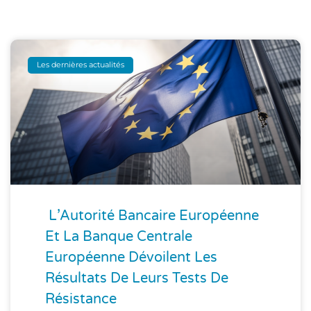
Les dernières actualités
L’Autorité Bancaire Européenne
Et La Banque Centrale
Européenne Dévoilent Les
Résultats De Leurs Tests De
Résistance