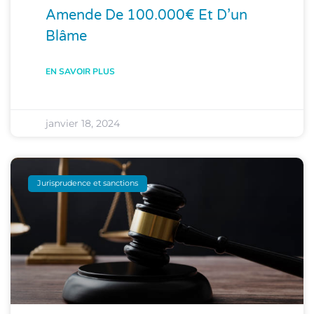
Amende De 100.000€ Et D’un
Blâme
EN SAVOIR PLUS
janvier 18, 2024
Jurisprudence et sanctions