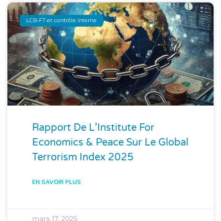
LCB-FT et contrôle interne
Rapport De L’Institute For
Economics & Peace Sur Le Global
Terrorism Index 2025
EN SAVOIR PLUS
mars 17, 2025