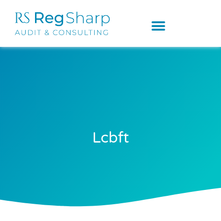
Lcbft