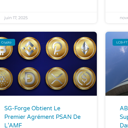
juin 17, 2025
nov
Crypto
LCB-FT 
SG-Forge Obtient Le
AB
Premier Agrément PSAN De
Su
L’AMF
Da