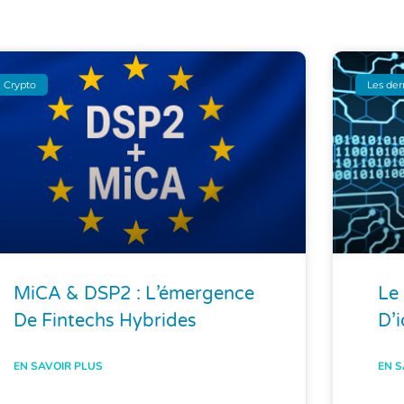
Crypto
Les der
MiCA & DSP2 : L’émergence
Le 
De Fintechs Hybrides
D’
EN SAVOIR PLUS
EN S