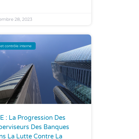
embre 28, 2023
et contrôle interne
E : La Progression Des
perviseurs Des Banques
ns La Lutte Contre La