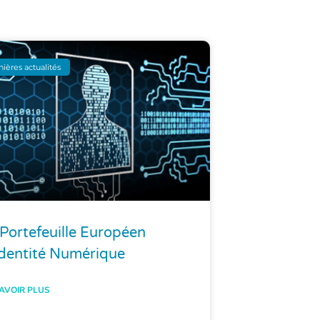
nières actualités
Portefeuille Européen
identité Numérique
AVOIR PLUS