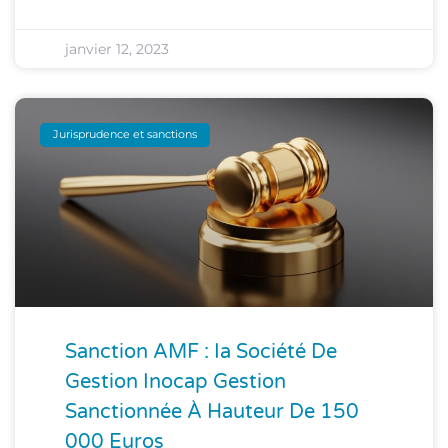
janvier 12, 2023
Jurisprudence et sanctions
Sanction AMF : Ia Société De
Gestion Inocap Gestion
Sanctionnée À Hauteur De 150
000 Euros