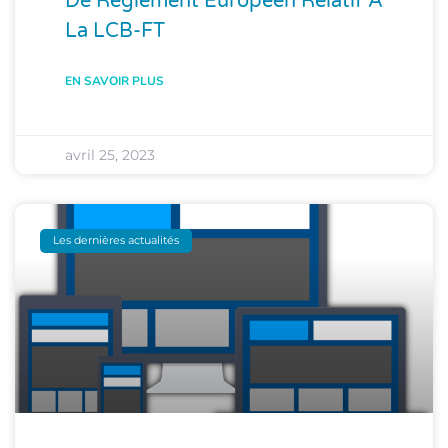
De Règlement Européen Relatif À
La LCB-FT
EN SAVOIR PLUS
avril 25, 2023
Les dernières actualités