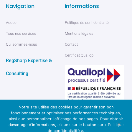
Navigation
Informations
Accueil
Politique de confidentialité
Tous nos services
Mentions légales
Qui sommes-nous
Contact
Certificat Qualiopi
RegSharp Expertise &
Consulting
Notre site utilise des cookies pour garantir son bon
fonctionnement et optimiser ses performances techniques,
ainsi que personnaliser l'affichage de nos pages. Pour obtenir
davantage d'informations, cliquez sur le bouton sur « Politique
© 2026 Regsharp, tous droits réservés
de confidentialité ».