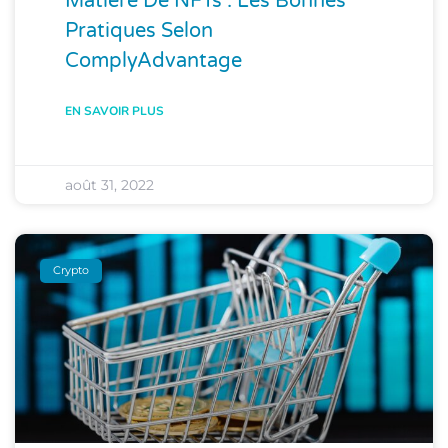
Matière De NFTs : Les Bonnes
Pratiques Selon
ComplyAdvantage
EN SAVOIR PLUS
août 31, 2022
Crypto