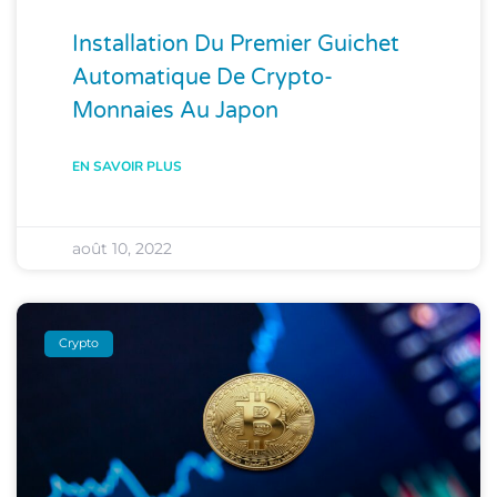
Installation Du Premier Guichet
Automatique De Crypto-
Monnaies Au Japon
EN SAVOIR PLUS
août 10, 2022
Crypto