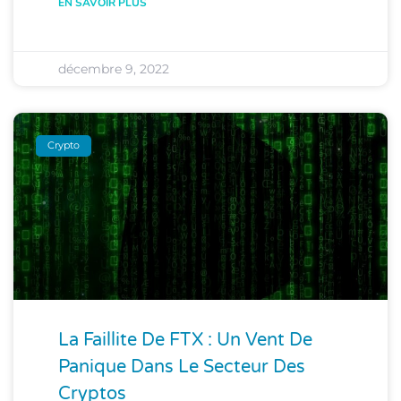
EN SAVOIR PLUS
décembre 9, 2022
Crypto
La Faillite De FTX : Un Vent De
Panique Dans Le Secteur Des
Cryptos