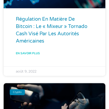
Régulation En Matière De
Bitcoin : Le « Mixeur » Tornado
Cash Visé Par Les Autorités
Américaines
EN SAVOIR PLUS
août 9, 2022
Crypto