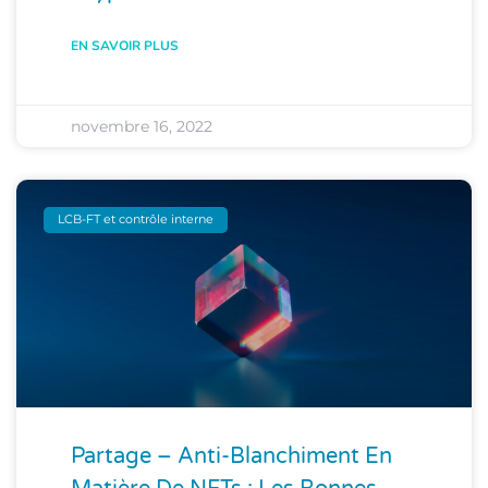
EN SAVOIR PLUS
novembre 16, 2022
LCB-FT et contrôle interne
Partage – Anti-Blanchiment En