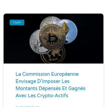
Crypto
La Commission Européenne
Envisage D’imposer Les
Montants Dépensés Et Gagnés
Avec Les Crypto-Actifs