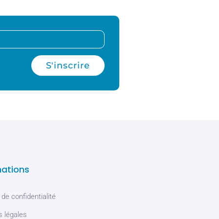
S'inscrire
mations
 de confidentialité
 légales