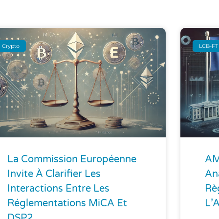
Crypto
LCB-FT 
La Commission Européenne
AM
Invite À Clarifier Les
An
Interactions Entre Les
Rè
Réglementations MiCA Et
L’
DSP2