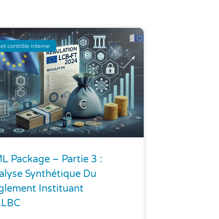
et contrôle interne
L Package – Partie 3 :
alyse Synthétique Du
glement Instituant
ALBC