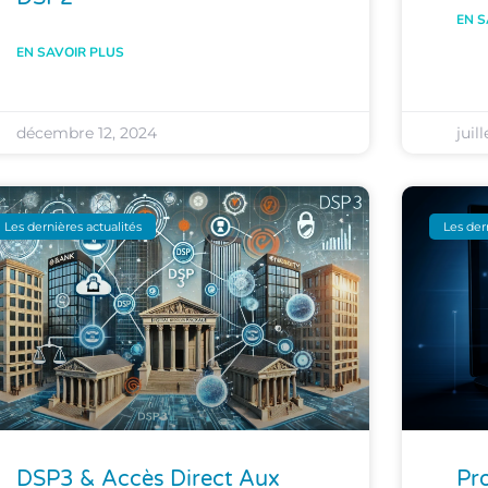
EN S
EN SAVOIR PLUS
décembre 12, 2024
juil
Les dernières actualités
Les der
DSP3 & Accès Direct Aux
Pr