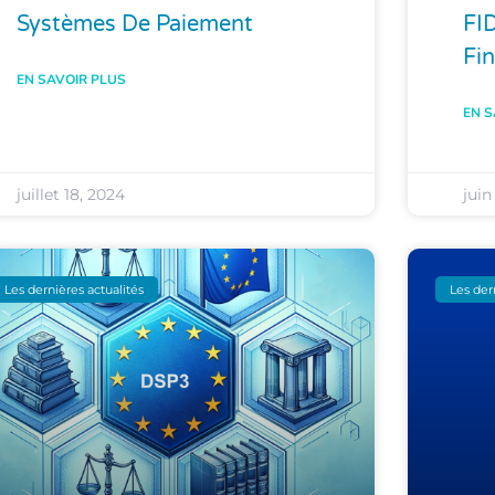
Systèmes De Paiement
FI
Fi
EN SAVOIR PLUS
EN S
juillet 18, 2024
juin
Les dernières actualités
Les der