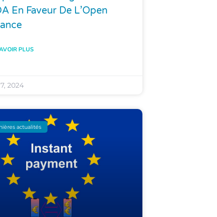
DA En Faveur De L’Open
nance
AVOIR PLUS
 7, 2024
nières actualités