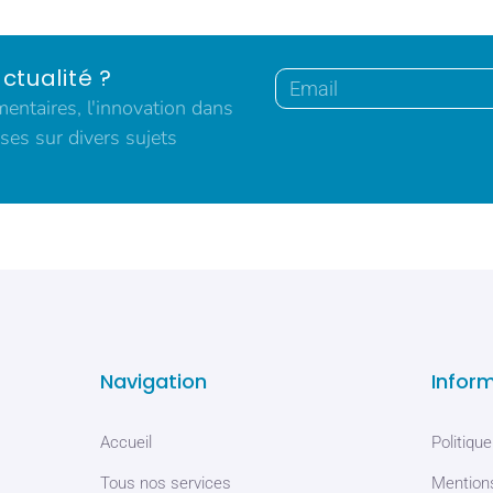
ctualité ?
ntaires, l'innovation dans
ses sur divers sujets
Navigation
Infor
Accueil
Politique
Tous nos services
Mentions