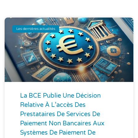
Les dernières actualités
La BCE Publie Une Décision
Relative À L’accès Des
Prestataires De Services De
Paiement Non Bancaires Aux
Systèmes De Paiement De