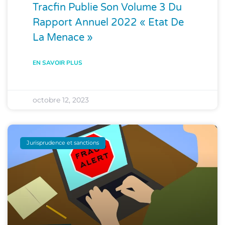
Tracfin Publie Son Volume 3 Du
Rapport Annuel 2022 « Etat De
La Menace »
EN SAVOIR PLUS
octobre 12, 2023
Jurisprudence et sanctions