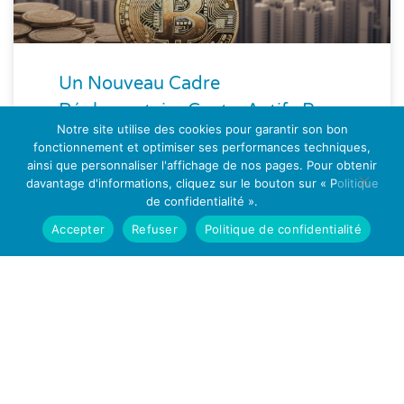
Un Nouveau Cadre
Réglementaire Cypto-Actifs Pour
Notre site utilise des cookies pour garantir son bon
Hong-Kong : Le Régime De La
fonctionnement et optimiser ses performances techniques,
Licence VASP
ainsi que personnaliser l'affichage de nos pages. Pour obtenir
davantage d'informations, cliquez sur le bouton sur « Politique
de confidentialité ».
EN SAVOIR PLUS
Accepter
Refuser
Politique de confidentialité
septembre 28, 2023
LCB-FT et contrôle interne