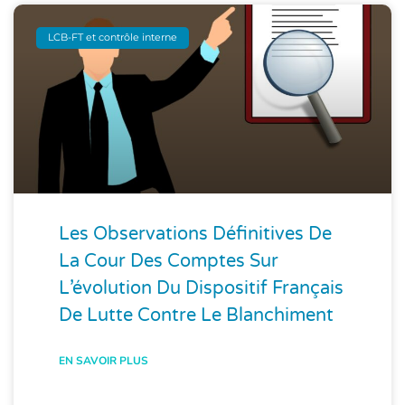
LCB-FT et contrôle interne
Les Observations Définitives De
La Cour Des Comptes Sur
L’évolution Du Dispositif Français
De Lutte Contre Le Blanchiment
EN SAVOIR PLUS