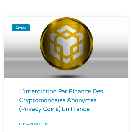
Crypto
L’interdiction Par Binance Des
Cryptomonnaies Anonymes
(privacy Coins) En France
EN SAVOIR PLUS