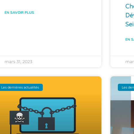
Cho
EN SAVOIR PLUS
Dé
Se
EN S
mars 31, 2023
mar
Les dernières actualités
Les der