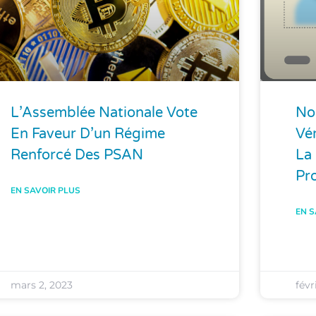
L’Assemblée Nationale Vote
No
En Faveur D’un Régime
Vér
Renforcé Des PSAN
La 
Pro
EN SAVOIR PLUS
EN S
mars 2, 2023
févr