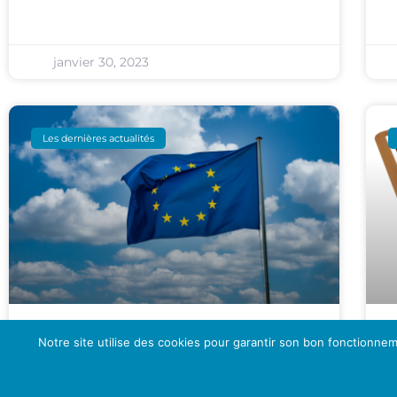
janvier 30, 2023
Les dernières actualités
L’EBA Publie Son Rapport
Notre site utilise des cookies pour garantir son bon fonctionne
D’examen Par Les Pairs
Concernant L’attribution