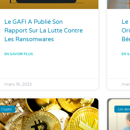
Le GAFI A Publié Son
Le
Rapport Sur La Lutte Contre
Ori
Les Ransomwares
Bén
EN SAVOIR PLUS
EN S
mars 16, 2023
mars
Crypto
Les der