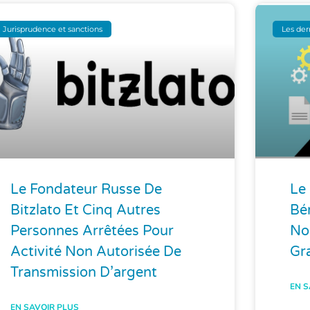
Jurisprudence et sanctions
Les der
Le Fondateur Russe De
Le
Bitzlato Et Cinq Autres
Bén
Personnes Arrêtées Pour
No
Activité Non Autorisée De
Gr
Transmission D’argent
EN S
EN SAVOIR PLUS