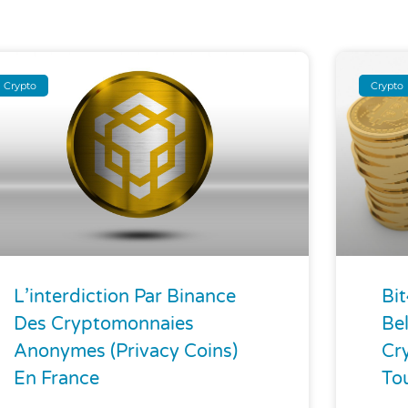
Crypto
Crypto
L’interdiction Par Binance
Bi
Des Cryptomonnaies
Be
Anonymes (privacy Coins)
Cr
En France
To