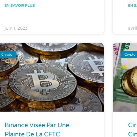
EN SAVOIR PLUS
EN S
juin 1, 2023
avri
Crypto
Crypto
Binance Visée Par Une
Cir
Plainte De La CFTC
Ci