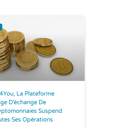
t4You, La Plateforme
lge D’échange De
yptomonnaies Suspend
utes Ses Opérations