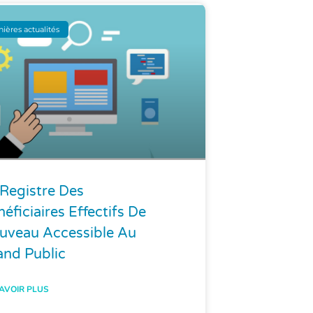
nières actualités
 Registre Des
éficiaires Effectifs De
uveau Accessible Au
and Public
AVOIR PLUS