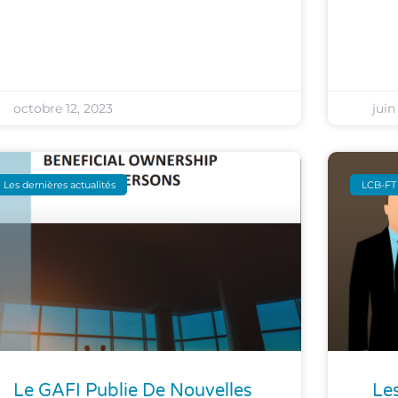
octobre 12, 2023
juin
Les dernières actualités
LCB-FT 
Le GAFI Publie De Nouvelles
Les