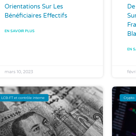
Orientations Sur Les
De
Bénéficiaires Effectifs
Sur
Fra
EN SAVOIR PLUS
Bl
EN S
mars 10, 2023
févr
LCB-FT et contrôle interne
Crypto