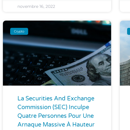
novembre 16, 2022
Crypto
La Securities And Exchange
Commission (SEC) Inculpe
Quatre Personnes Pour Une
Arnaque Massive À Hauteur