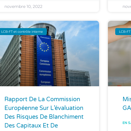
novembre 10, 2022
nov
LCB-FT et contrôle interne
LCB-FT 
Rapport De La Commission
Mis
Européenne Sur L’évaluation
GA
Des Risques De Blanchiment
EN S
Des Capitaux Et De