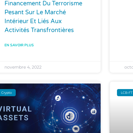
Financement Du Terrorisme
Pesant Sur Le Marché
Intérieur Et Liés Aux
Activités Transfrontières
EN SAVOIR PLUS
novembre 4, 2022
octo
Crypto
LCB-FT 