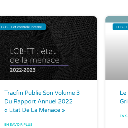
LCB-FT et contrôle interne
LCB-FT 
Tracfin Publie Son Volume 3
Le 
Du Rapport Annuel 2022
Gri
« Etat De La Menace »
EN S
EN SAVOIR PLUS