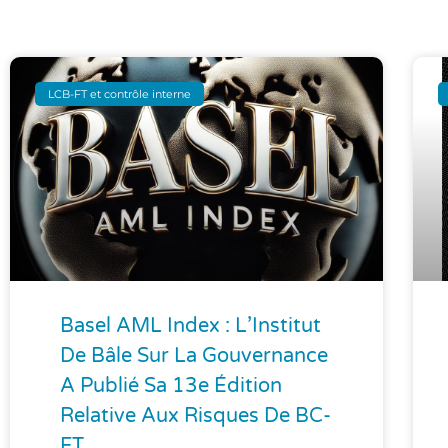
LCB-FT et contrôle interne
Basel AML Index : L’Institut
De Bâle Sur La Gouvernance
A Publié Sa 13e Édition
Relative Aux Risques De BC-
FT